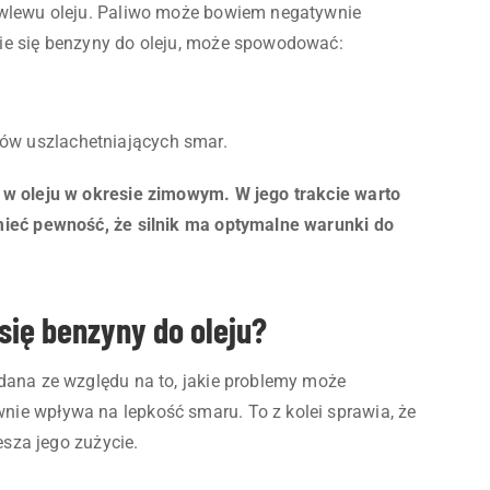
 wlewu oleju. Paliwo może bowiem negatywnie
ie się benzyny do oleju, może spowodować:
ków uszlachetniających smar.
 w oleju w okresie zimowym. W jego trakcie warto
mieć pewność, że silnik ma optymalne warunki do
 się benzyny do oleju?
dana ze względu na to, jakie problemy może
ie wpływa na lepkość smaru. To z kolei sprawia, że
iesza jego zużycie.