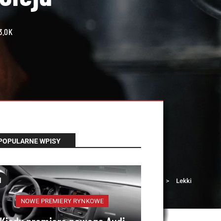
3.0K
POPULARNE WPISY
1
Łada Klub
>
Porady
>
Lekki
zapach benzyny w ol...
NOWE PREMIERY RYNKOWE