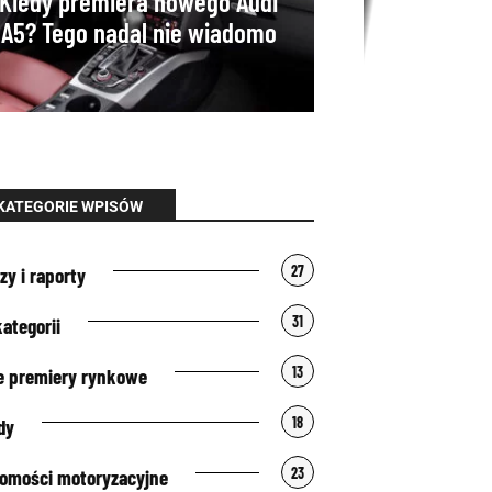
Kiedy premiera nowego Audi
A5? Tego nadal nie wiadomo
KATEGORIE WPISÓW
27
zy i raporty
31
kategorii
13
 premiery rynkowe
18
dy
23
omości motoryzacyjne