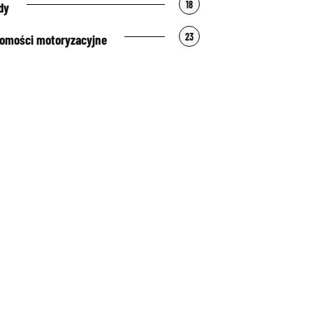
18
dy
23
omości motoryzacyjne