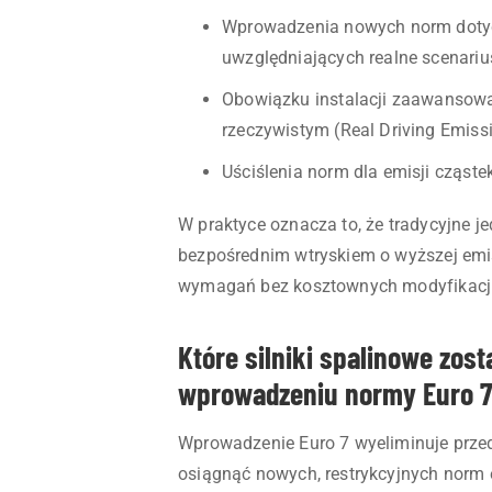
Wprowadzenia nowych norm dotycz
uwzględniających realne scenari
Obowiązku instalacji zaawansow
rzeczywistym (Real Driving Emiss
Uściślenia norm dla emisji cząste
W praktyce oznacza to, że tradycyjne je
bezpośrednim wtryskiem o wyższej emi
wymagań bez kosztownych modyfikacji
Które silniki spalinowe zos
wprowadzeniu normy Euro 
Wprowadzenie Euro 7 wyeliminuje przede
osiągnąć nowych, restrykcyjnych norm e