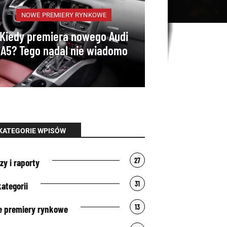
emisji spalin euro ...
NOWE PREMIERY RYNKOWE
Kiedy premiera nowego Audi
A5? Tego nadal nie wiadomo
KATEGORIE WPISÓW
27
zy i raporty
31
kategorii
13
 premiery rynkowe