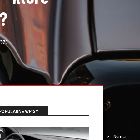
u?
578
POPULARNE WPISY
Łada Klub
>
1
Nowe premiery rynkowe
>
Norma