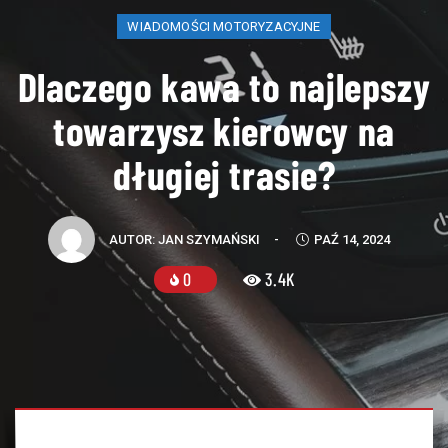
WIADOMOŚCI MOTORYZACYJNE
Dlaczego kawa to najlepszy
towarzysz kierowcy na
długiej trasie?
AUTOR:
JAN SZYMAŃSKI
-
PAŹ 14, 2024
0
3.4K