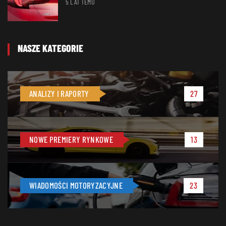
5 LAT TEMU
NASZE KATEGORIE
ANALIZY I RAPORTY
27
NOWE PREMIERY RYNKOWE
13
WIADOMOŚCI MOTORYZACYJNE
23