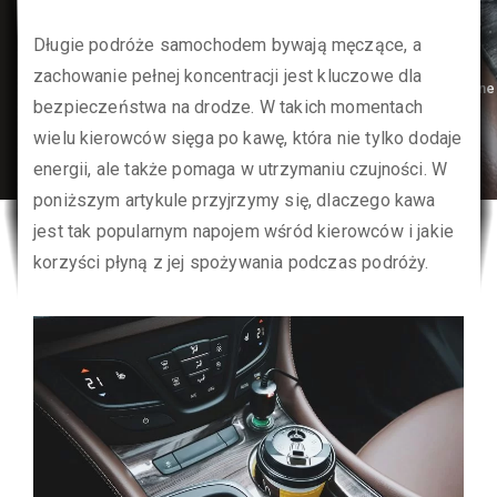
Łada Klub
>
Długie podróże samochodem bywają męczące, a
Wiadomości
zachowanie pełnej koncentracji jest kluczowe dla
motoryzacyjne
bezpieczeństwa na drodze. W takich momentach
>
Dlaczego
wielu kierowców sięga po kawę, która nie tylko dodaje
kawa to
najlepsz...
energii, ale także pomaga w utrzymaniu czujności. W
poniższym artykule przyjrzymy się, dlaczego kawa
jest tak popularnym napojem wśród kierowców i jakie
korzyści płyną z jej spożywania podczas podróży.