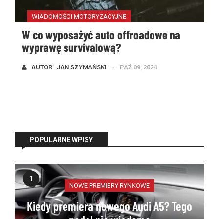
WIADOMOŚCI MOTORYZACYJNE
W co wyposażyć auto offroadowe na
wyprawę survivalową?
AUTOR:  
JAN SZYMAŃSKI
PAŹ 09, 2024
POPULARNE WPISY
1
NOWE PREMIERY RYNKOWE
Kiedy premiera nowego Audi A5? Tego