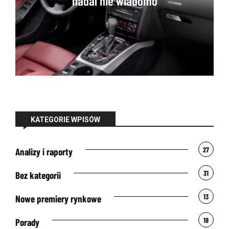
nadal nie wiadomo
KATEGORIE WPISÓW
27
Analizy i raporty
31
Bez kategorii
13
Nowe premiery rynkowe
18
Porady