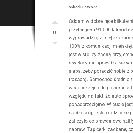
asked 3 lata ago
Oddam w dobre ręce kilkuletn
przebiegiem 91,000 kilometró
0
wyprowadzkę z miejsca zamie
100% z komunikacji miejskiej
jest w stolicy żadną przyjemn
rewelacyjnie sprawdza się w m
słaba, żeby poradzić sobie 
trasach). Samochód średnio ta
w stanie zejść do poziomu 5 
względu na fakt, że auto spr
ponadprzeciętne. W aucie jes
rzadkością, jeśli chodzi o se
zaliczyło co prawda dwa szlif
napraw. Tapicerki zadbane, cz