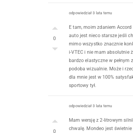
odpowiedział 3 lata temu
E tam, moim zdaniem Accord t
auto jest nieco starsze jeśli c
0
mimo wszystko znacznie konkre
i-VTEC i nie mam absolutnie
bardzo elastyczne w pełnym z
podoba wizualnie. Może i rzec
dla mnie jest w 100% satysfak
sportowy tył.
odpowiedział 3 lata temu
Mam wersję z 2-litrowym sil
chwalę. Mondeo jest świetnie
0