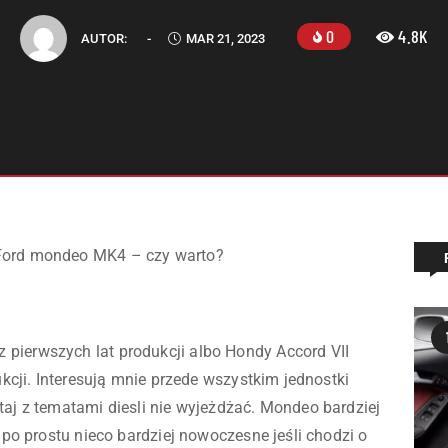
0
4.8K
AUTOR:
-
MAR 21, 2023
Ford mondeo MK4 – czy warto?
pierwszych lat produkcji albo Hondy Accord VII
ukcji. Interesują mnie przede wszystkim jednostki
taj z tematami diesli nie wyjeżdżać. Mondeo bardziej
t po prostu nieco bardziej nowoczesne jeśli chodzi o