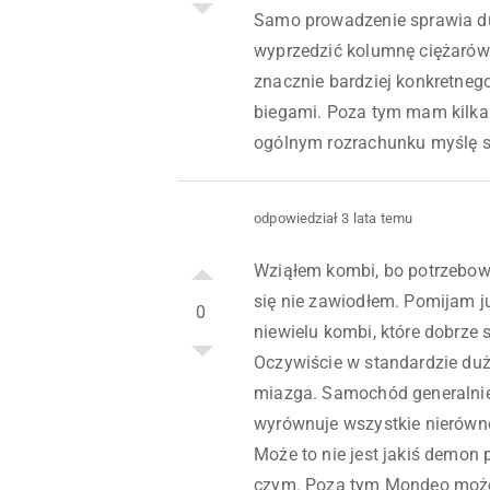
Samo prowadzenie sprawia duż
wyprzedzić kolumnę ciężarówe
znacznie bardziej konkretnego
biegami. Poza tym mam kilka 
ogólnym rozrachunku myślę so
odpowiedział 3 lata temu
Wziąłem kombi, bo potrzebow
się nie zawiodłem. Pomijam ju
0
niewielu kombi, które dobrze 
Oczywiście w standardzie duże,
miazga. Samochód generalnie
wyrównuje wszystkie nierównoś
Może to nie jest jakiś demon pr
czym. Poza tym Mondeo może