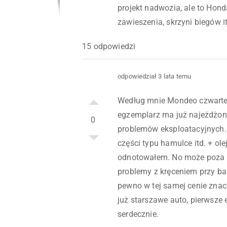
projekt nadwozia, ale to Hon
zawieszenia, skrzyni biegów 
15 odpowiedzi
odpowiedział 3 lata temu
Według mnie Mondeo czwartej
egzemplarz ma już najeżdżone
0
problemów eksploatacyjnych.
części typu hamulce itd. + oleje
odnotowałem. No może poza r
problemy z kręceniem przy ba
pewno w tej samej cenie znac
już starszawe auto, pierwsze
serdecznie.