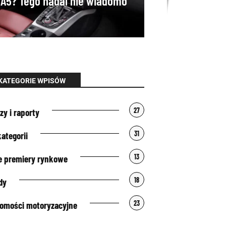
A5? Tego nadal nie wiadomo
KATEGORIE WPISÓW
27
zy i raporty
31
kategorii
13
 premiery rynkowe
18
dy
23
omości motoryzacyjne