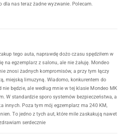
to dla nas teraz żadne wyzwanie. Polecam.
akup tego auta, naprawdę dożo czasu spędziłem w
ę na egzemplarz z salonu, ale nie żałuję. Mondeo
 nie znosi żadnych kompromisów, a przy tym łączy
żą, miejską limuzyną. Wiadomo, konkurentem do
nie będzie, ale według mnie w tej klasie Mondeo MK
m. W standardzie sporo systemów bezpieczeństwa, a
ilka innych. Poza tym mój egzemplarz ma 240 KM,
inien. To jedno z tych aut, które mile zaskakują nawet
ozdrawiam serdecznie