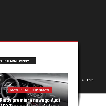
POPULARNE WPISY
1
Łada Klub
>
Question
>
Ford
mondeo MK4 – c...
NOWE PREMIERY RYNKOWE
Kiedy premiera nowego Audi