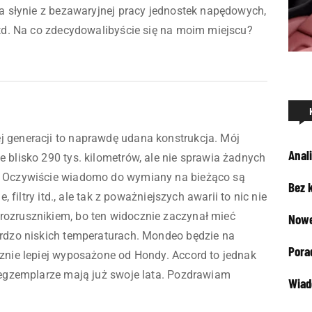
da słynie z bezawaryjnej pracy jednostek napędowych,
itd. Na co zdecydowalibyście się na moim miejscu?
 generacji to naprawdę udana konstrukcja. Mój
Anali
 blisko 290 tys. kilometrów, ale nie sprawia żadnych
 Oczywiście wiadomo do wymiany na bieżąco są
Bez 
, filtry itd., ale tak z poważniejszych awarii to nic nie
ozrusznikiem, bo ten widocznie zaczynał mieć
Nowe
rdzo niskich temperaturach. Mondeo będzie na
Pora
znie lepiej wyposażone od Hondy. Accord to jednak
 egzemplarze mają już swoje lata. Pozdrawiam
Wiad