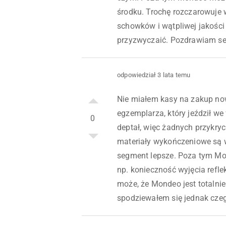
środku. Trochę rozczarowuje 
schowków i wątpliwej jakości 
przyzwyczaić. Pozdrawiam se
odpowiedział 3 lata temu
Nie miałem kasy na zakup n
egzemplarza, który jeździł we 
0
deptał, więc żadnych przykry
materiały wykończeniowe są w
segment lepsze. Poza tym Mon
np. konieczność wyjęcia refle
może, że Mondeo jest totalni
spodziewałem się jednak cze