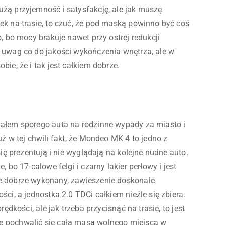
ą przyjemność i satysfakcję, ale jak muszę
k na trasie, to czuć, że pod maską powinno być coś
, bo mocy brakuje nawet przy ostrej redukcji
uwag co do jakości wykończenia wnętrza, ale w
bie, że i tak jest całkiem dobrze.
ałem sporego auta na rodzinne wypady za miasto i
ż w tej chwili fakt, że Mondeo MK 4 to jedno z
się prezentują i nie wyglądają na kolejne nudne auto.
 bo 17-calowe felgi i czarny lakier perłowy i jest
 dobrze wykonany, zawieszenie doskonale
ci, a jednostka 2.0 TDCi całkiem nieźle się zbiera.
ędkości, ale jak trzeba przycisnąć na trasie, to jest
 pochwalić się całą masą wolnego miejsca w