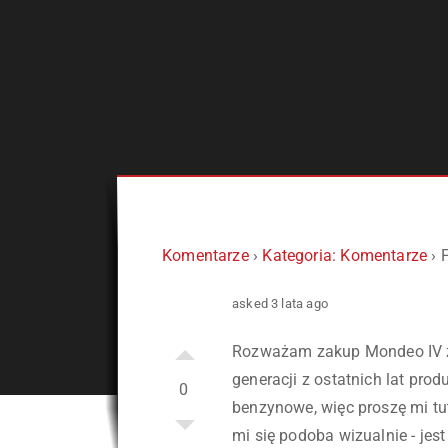
Komentarze
›
Kategoria: Komentarze
›
asked 3 lata ago
Rozważam zakup Mondeo IV z 
generacji z ostatnich lat prod
0
benzynowe, więc proszę mi tu
mi się podoba wizualnie - jes