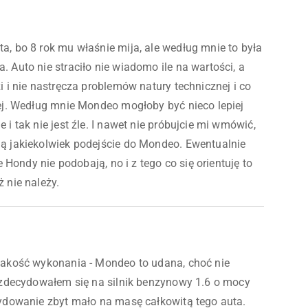
a, bo 8 rok mu właśnie mija, ale według mnie to była
 Auto nie straciło nie wiadomo ile na wartości, a
i i nie nastręcza problemów natury technicznej i co
wej. Według mnie Mondeo mogłoby być nieco lepiej
i tak nie jest źle. I nawet nie próbujcie mi wmówić,
ą jakiekolwiek podejście do Mondeo. Ewentualnie
e Hondy nie podobają, no i z tego co się orientuję to
ż nie należy.
jakość wykonania - Mondeo to udana, choć nie
y zdecydowałem się na silnik benzynowy 1.6 o mocy
cydowanie zbyt mało na masę całkowitą tego auta.