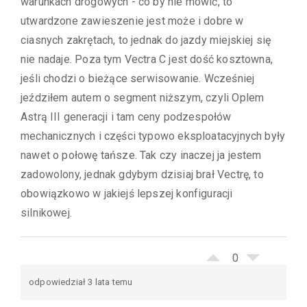
warunkach drogowych - co by nie mówić, to
utwardzone zawieszenie jest może i dobre w
ciasnych zakrętach, to jednak do jazdy miejskiej się
nie nadaje. Poza tym Vectra C jest dość kosztowna,
jeśli chodzi o bieżące serwisowanie. Wcześniej
jeździłem autem o segment niższym, czyli Oplem
Astrą III generacji i tam ceny podzespołów
mechanicznych i części typowo eksploatacyjnych były
nawet o połowę tańsze. Tak czy inaczej ja jestem
zadowolony, jednak gdybym dzisiaj brał Vectrę, to
obowiązkowo w jakiejś lepszej konfiguracji
silnikowej.
0
odpowiedział 3 lata temu