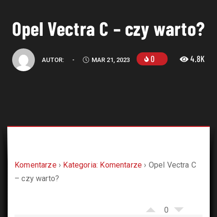
Opel Vectra C – czy warto?
0
4.8K
AUTOR:
-
MAR 21, 2023
Łada Klub
Komentarze
›
Kategoria: Komentarze
›
Opel Vectra C
>
– czy warto?
Question
>
Opel
Vectra C –
0
czy...