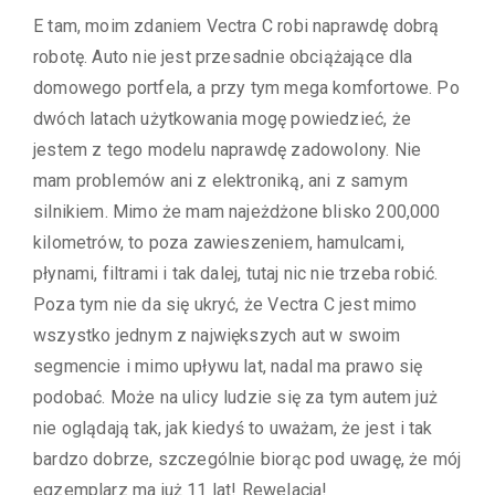
E tam, moim zdaniem Vectra C robi naprawdę dobrą
robotę. Auto nie jest przesadnie obciążające dla
domowego portfela, a przy tym mega komfortowe. Po
dwóch latach użytkowania mogę powiedzieć, że
jestem z tego modelu naprawdę zadowolony. Nie
mam problemów ani z elektroniką, ani z samym
silnikiem. Mimo że mam najeżdżone blisko 200,000
kilometrów, to poza zawieszeniem, hamulcami,
płynami, filtrami i tak dalej, tutaj nic nie trzeba robić.
Poza tym nie da się ukryć, że Vectra C jest mimo
wszystko jednym z największych aut w swoim
segmencie i mimo upływu lat, nadal ma prawo się
podobać. Może na ulicy ludzie się za tym autem już
nie oglądają tak, jak kiedyś to uważam, że jest i tak
bardzo dobrze, szczególnie biorąc pod uwagę, że mój
egzemplarz ma już 11 lat! Rewelacja!