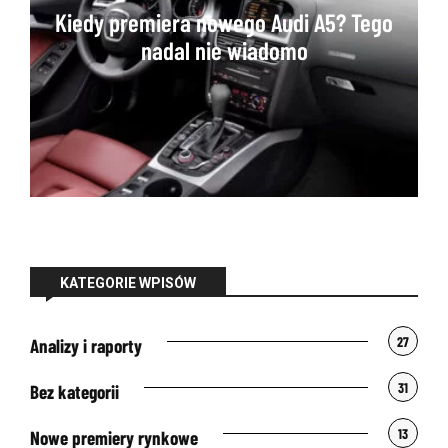
Kiedy premiera nowego Audi A5? Tego
nadal nie wiadomo
KATEGORIE WPISÓW
27
Analizy i raporty
31
Bez kategorii
13
Nowe premiery rynkowe