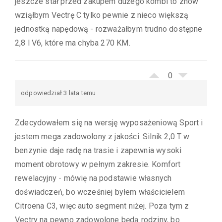
jeszcze stał przed zakupem dużego kombi to znów
wziąłbym Vectrę C tylko pewnie z nieco większą
jednostką napędową - rozważałbym trudno dostępne
2,8 l V6, które ma chyba 270 KM.
0
odpowiedział 3 lata temu
Zdecydowałem się na wersję wyposażeniową Sport i
jestem mega zadowolony z jakości. Silnik 2,0 T w
benzynie daje radę na trasie i zapewnia wysoki
moment obrotowy w pełnym zakresie. Komfort
rewelacyjny - mówię na podstawie własnych
doświadczeń, bo wcześniej byłem właścicielem
Citroena C3, więc auto segment niżej. Poza tym z
Vectry na pewno zadowolone będą rodziny, bo