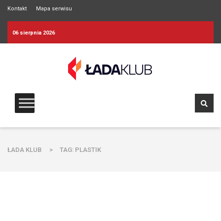
Kontakt
Mapa serwisu
06 sierpnia 2026
ŁADA KLUB
>
TAG: PLASTIK